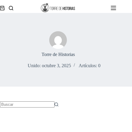
Saltar
al
Carro
contenido
de
compra
Torre de Historias
Unido: octubre 3, 2025
Artículos: 0
Sin
resultados