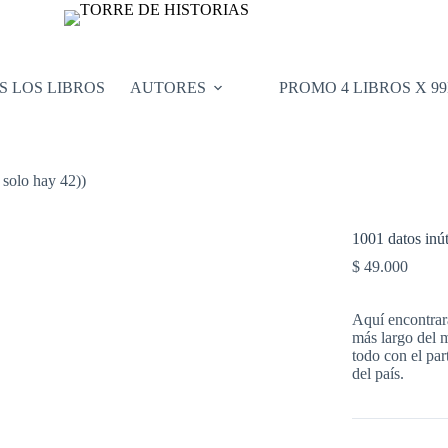
S LOS LIBROS
AUTORES
PROMO 4 LIBROS X 9
 solo hay 42))
1001 datos inút
$
49.000
Aquí encontrará
más largo del 
todo con el pa
del país.