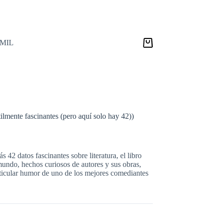
9MIL
Carro
de
compra
ilmente fascinantes (pero aquí solo hay 42))
s 42 datos fascinantes sobre literatura, el libro
mundo, hechos curiosos de autores y sus obras,
rticular humor de uno de los mejores comediantes