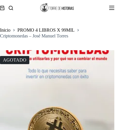
Saltar
al
Carro
contenido
de
compra
Inicio
PROMO 4 LIBROS X 99MIL
Criptomonedas – José Manuel Torres
AGOTADO