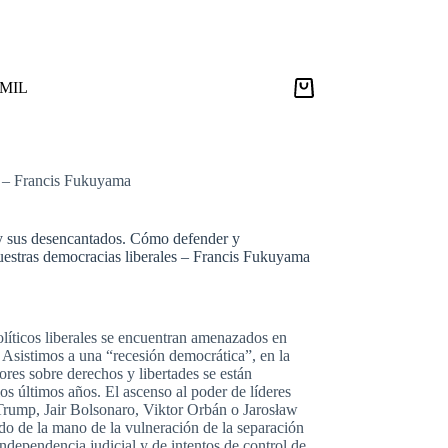
9MIL
Carro
de
compra
es – Francis Fukuyama
 y sus desencantados. Cómo defender y
uestras democracias liberales – Francis Fukuyama
líticos liberales se encuentran amenazados en
 Asistimos a una “recesión democrática”, en la
ores sobre derechos y libertades se están
los últimos años. El ascenso al poder de líderes
ump, Jair Bolsonaro, Viktor Orbán o Jarosław
do de la mano de la vulneración de la separación
independencia judicial y de intentos de control de