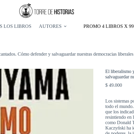
S LOS LIBROS
AUTORES
PROMO 4 LIBROS X 9
ncantados. Cómo defender y salvaguardar nuestras democracias liberal
El liberalismo
salvaguardar n
$
49.000
Los sistemas po
todo el mundo.
que los indicad
resintiendo en 
como Donald Tr
Kaczyński ha i
de poderes, la 