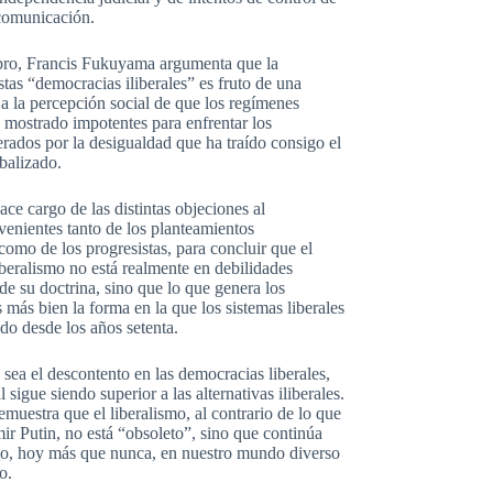
comunicación.
bro, Francis Fukuyama argumenta que la
tas “democracias iliberales” es fruto de una
 a la percepción social de que los regímenes
n mostrado impotentes para enfrentar los
rados por la desigualdad que ha traído consigo el
balizado.
e cargo de las distintas objeciones al
venientes tanto de los planteamientos
omo de los progresistas, para concluir que el
beralismo no está realmente en debilidades
e su doctrina, sino que lo que genera los
 más bien la forma en la que los sistemas liberales
do desde los años setenta.
sea el descontento en las democracias liberales,
l sigue siendo superior a las alternativas iliberales.
uestra que el liberalismo, al contrario de lo que
ir Putin, no está “obsoleto”, sino que continúa
io, hoy más que nunca, en nuestro mundo diverso
o.