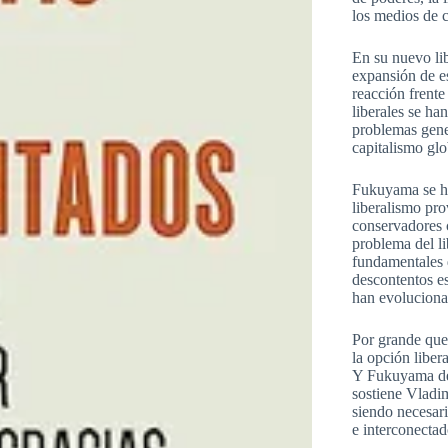
los medios de 
En su nuevo li
expansión de es
reacción frente
liberales se ha
problemas gene
capitalismo glo
Fukuyama se hac
liberalismo pro
conservadores c
problema del li
fundamentales d
descontentos es
han evoluciona
Por grande que 
la opción libera
Y Fukuyama dem
sostiene Vladim
siendo necesar
e interconectad