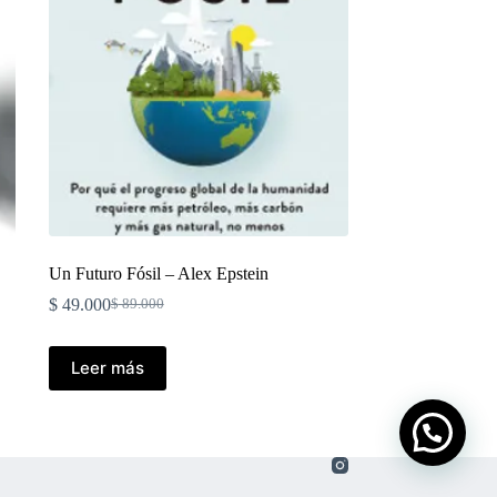
Un Futuro Fósil – Alex Epstein
$
49.000
$
89.000
El
El
precio
precio
original
actual
Leer más
era:
es:
$ 89.000.
$ 49.000.