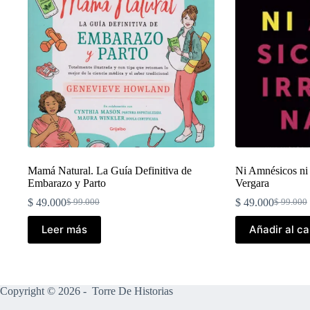
Mamá Natural. La Guía Definitiva de
Ni Amnésicos ni 
Embarazo y Parto
Vergara
$
49.000
$
49.000
$
99.000
$
99.000
El
El
El
El
precio
precio
precio
precio
Leer más
Añadir al ca
original
actual
original
actual
era:
es:
era:
es:
$ 99.000.
$ 49.000.
$ 99.000
$ 49.000
Copyright © 2026 - Torre De Historias