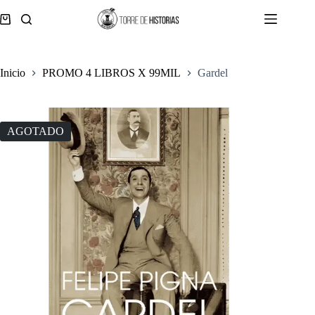
Saltar
al
Carro
contenido
de
compra
Inicio
PROMO 4 LIBROS X 99MIL
Gardel
AGOTADO