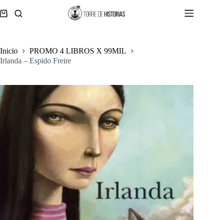
Saltar
al
Carro
contenido
de
compra
Inicio
PROMO 4 LIBROS X 99MIL
Irlanda – Espido Freire