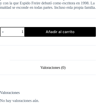
y con la que Espido Freire debutó como escritora en 1998. La
maldad se esconde en todas partes. Incluso enla propia familia.
Irlanda
Añadir al carrito
-
Espido
Freire
cantidad
Valoraciones (0)
Valoraciones
No hay valoraciones aún.