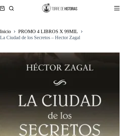
Saltar
al
Carro
contenido
de
compra
Inicio
PROMO 4 LIBROS X 99MIL
La Ciudad de los Secretos – Hector Zagal