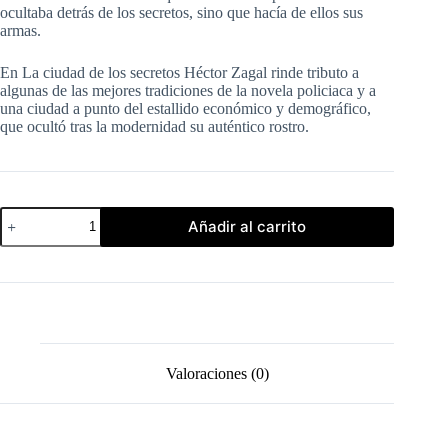
ocultaba detrás de los secretos, sino que hacía de ellos sus
armas.
En La ciudad de los secretos Héctor Zagal rinde tributo a
algunas de las mejores tradiciones de la novela policiaca y a
una ciudad a punto del estallido económico y demográfico,
que ocultó tras la modernidad su auténtico rostro.
La
Añadir al carrito
Ciudad
de
los
Secretos
-
Hector
Zagal
cantidad
Valoraciones (0)