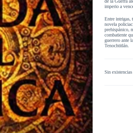
de la Guerra a
imperio a vence
Entre intrigas, 
novela policiac
prehispánico, m
combatiente qu
guerrero ante l
Tenochtitlán.
Sin existencias