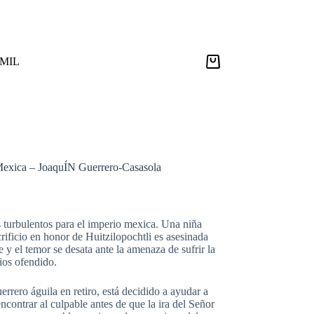
9MIL
Carro
de
compra
Mexica – JoaquÍN Guerrero-Casasola
 turbulentos para el imperio mexica. Una niña
crificio en honor de Huitzilopochtli es asesinada
 y el temor se desata ante la amenaza de sufrir la
ios ofendido.
errero águila en retiro, está decidido a ayudar a
ncontrar al culpable antes de que la ira del Señor