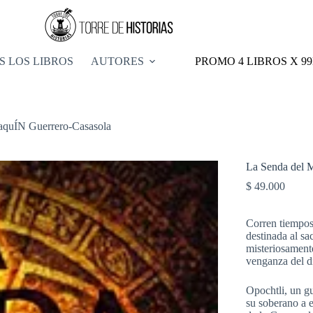
S LOS LIBROS
AUTORES
PROMO 4 LIBROS X 9
aquÍN Guerrero-Casasola
La Senda del 
$
49.000
Corren tiempos
destinada al sa
misteriosamente
venganza del d
Opochtli, un gu
su soberano a e