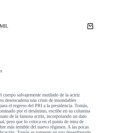
9MIL
Carro
de
compra
es
l cuerpo salvajemente mutilado de la actriz
s desencadena una crisis de insondables
ara el regreso del PRI a la presidencia. Tomás,
dominado por el desánimo, escribe en su columna
inato de la famosa actriz, incorporando un dato
al, pero que lo coloca en el punto de mira de
mbre más temible del nuevo régimen. A las pocas
blicación, Tomás se sumerge en una desenfrenada