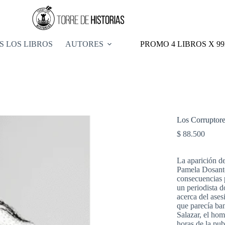
S LOS LIBROS
AUTORES
PROMO 4 LIBROS X 9
Los Corruptor
$
88.500
La aparición de
Pamela Dosanto
consecuencias p
un periodista 
acerca del ases
que parecía ban
Salazar, el ho
horas de la pu