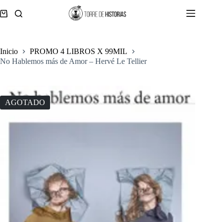
Saltar
al
Carro
contenido
de
compra
Inicio
PROMO 4 LIBROS X 99MIL
No Hablemos más de Amor – Hervé Le Tellier
AGOTADO