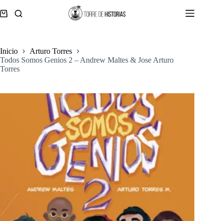
Saltar
al
Carro
contenido
de
compra
Inicio
Arturo Torres
Todos Somos Genios 2 – Andrew Maltes & Jose Arturo
Torres