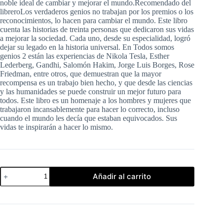
noble ideal de cambiar y mejorar el mundo.Recomendado del
libreroLos verdaderos genios no trabajan por los premios o los
reconocimientos, lo hacen para cambiar el mundo. Este libro
cuenta las historias de treinta personas que dedicaron sus vidas
a mejorar la sociedad. Cada uno, desde su especialidad, logró
dejar su legado en la historia universal. En Todos somos
genios 2 están las experiencias de Nikola Tesla, Esther
Lederberg, Gandhi, Salomón Hakim, Jorge Luis Borges, Rose
Friedman, entre otros, que demuestran que la mayor
recompensa es un trabajo bien hecho, y que desde las ciencias
y las humanidades se puede construir un mejor futuro para
todos. Este libro es un homenaje a los hombres y mujeres que
trabajaron incansablemente para hacer lo correcto, incluso
cuando el mundo les decía que estaban equivocados. Sus
vidas te inspirarán a hacer lo mismo.
Todos
Añadir al carrito
Somos
Genios
2
-
Andrew
Maltes