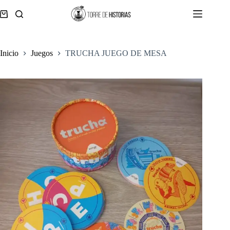
Saltar
al
Carro
contenido
de
compra
Inicio
Juegos
TRUCHA JUEGO DE MESA