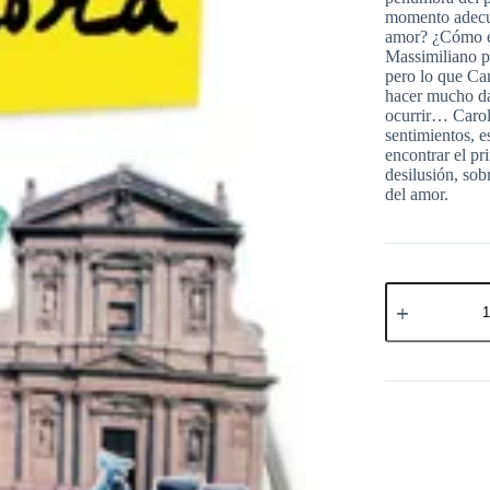
momento adecua
amor? ¿Cómo e
Massimiliano pa
pero lo que Ca
hacer mucho da
ocurrir… Caroli
sentimientos, e
encontrar el pr
desilusión, sobr
del amor.
Carolina
se
Enamora
-
Federico
Moccia
cantidad