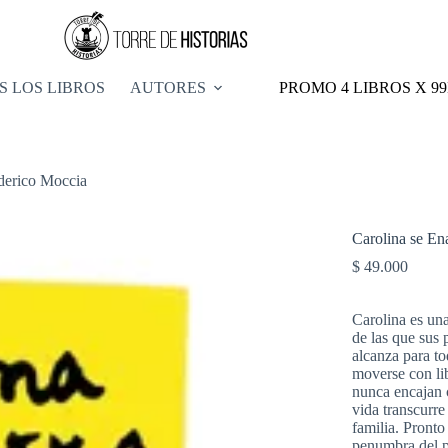
S LOS LIBROS
AUTORES
PROMO 4 LIBROS X 9
derico Moccia
Carolina se E
$
49.000
Carolina es un
de las que sus 
alcanza para to
moverse con lib
nunca encajan 
vida transcurre 
familia. Pronto
penumbra del p