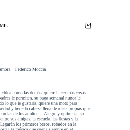
9MIL
Carro
de
compra
namora – Federico Moccia
a chica como las demás: quiere hacer más cosas
padres le permiten, su paga semanal nunca le
do lo que le gustaría, quiere una moto para
ertad y tiene la cabeza llena de ideas propias que
con las de los adultos… Alegre y optimista, su
entre sus amigas, la escuela, las fiestas y la
 llegarán los primeros besos, robados en la
ortal, la música que suena siempre en el