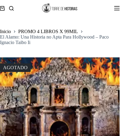
Saltar
al
Carro
contenido
de
compra
Inicio
PROMO 4 LIBROS X 99MIL
El Alamo: Una Historia no Apta Para Hollywood – Paco
Ignacio Taibo Ii
AGOTADO