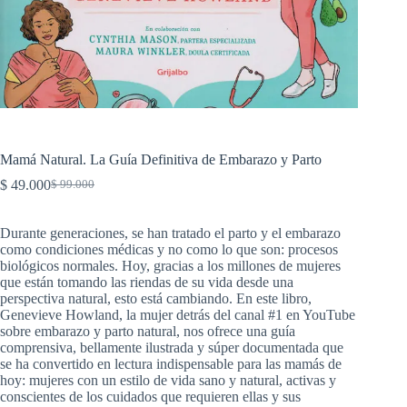
Mamá Natural. La Guía Definitiva de Embarazo y Parto
$
49.000
$
99.000
El
El
precio
precio
original
actual
Durante generaciones, se han tratado el parto y el embarazo
era:
es:
como condiciones médicas y no como lo que son: procesos
$ 99.000.
$ 49.000.
biológicos normales. Hoy, gracias a los millones de mujeres
que están tomando las riendas de su vida desde una
perspectiva natural, esto está cambiando. En este libro,
Genevieve Howland, la mujer detrás del canal #1 en YouTube
sobre embarazo y parto natural, nos ofrece una guía
comprensiva, bellamente ilustrada y súper documentada que
se ha convertido en lectura indispensable para las mamás de
hoy: mujeres con un estilo de vida sano y natural, activas y
conscientes de los cuidados que requieren ellas y sus