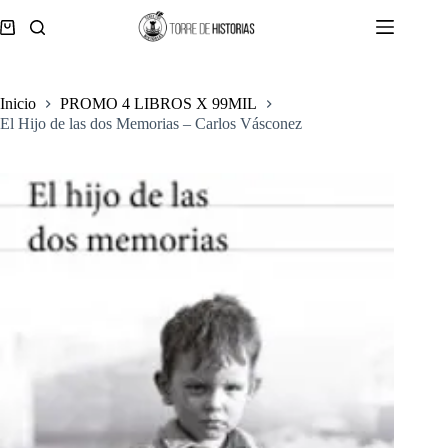
Saltar
al
Carro
contenido
de
compra
Inicio
PROMO 4 LIBROS X 99MIL
El Hijo de las dos Memorias – Carlos Vásconez