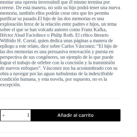
montar una opereta inverosímil que él mismo termina por
creerse. De esta manera, no solo su hijo podrá tener una nueva
memoria, también ellos podrán crear otra que les permita
purificar su pasado.El hijo de las dos memorias es una
exploración feroz de la relación entre padres e hijos, un tema
sobre el que se han volcado autores como Franz Kafka,
Héctor Abad Faciolince o Philip Roth. El crítico literario
Wilfrido H. Corral, quien dedica unas páginas a manera de
epílogo a este relato, dice sobre Carlos Vásconez: “El hijo de
las dos memorias es una persuasiva renovación y puesta en
perspectiva de sus congéneres, un ejemplo de lo que puede
lograr el trabajo de orfebre con la concisión y la transmisión
de nuevos enfoques”. Vásconez nos ha acostumbrado con su
obra a navegar por las aguas turbulentas de la indescifrable
condición humana, y esta novela, por supuesto, no es la
excepción.
El
Añadir al carrito
Hijo
de
las
dos