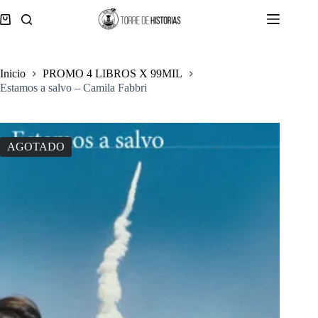
Saltar
al
Carro
contenido
de
compra
Inicio
PROMO 4 LIBROS X 99MIL
Estamos a salvo – Camila Fabbri
AGOTADO