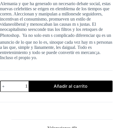
Alemania y que ha generado un necesario debate social, estas
nuevas celebrities se erigen en elemblema de los tiempos que
corren. Aleccionan y manipulan a millonesde seguidores,
incentivan el consumismo, promueven un estilo de
vidaneoliberal y menoscaban las causas m s justas. El
neocapitalismo seesconde tras los filtros y los retoques de
Photoshop. Ya no solo esm s complicado diferenciar qu es un
anuncio de lo que no lo es, sinoque cada vez hay m s personas
a las que, simple y llanamente, les daigual. Todo es
entretenimiento y todo se puede convertir en mercanc¡a.
Incluso el propio yo.
Influencers
Añadir al carrito
-
Ole
Nymoen
Wolfgang
M.
Schmitt
cantidad