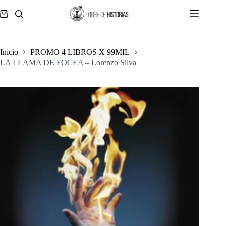
Saltar
al
Carro
contenido
de
compra
Inicio
PROMO 4 LIBROS X 99MIL
LA LLAMA DE FOCEA – Lorenzo Silva