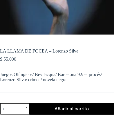
LA LLAMA DE FOCEA – Lorenzo Silva
$
55.000
Juegos Olímpicos/ Bevilacqua/ Barcelona 92/ el procés/
Lorenzo Silva/ crimen/ novela negra
LA
Añadir al carrito
LLAMA
DE
FOCEA
-
Lorenzo