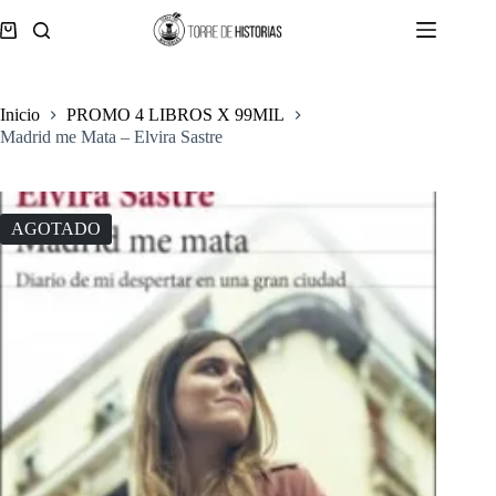
Saltar
al
Carro
contenido
de
compra
Inicio
PROMO 4 LIBROS X 99MIL
Madrid me Mata – Elvira Sastre
AGOTADO