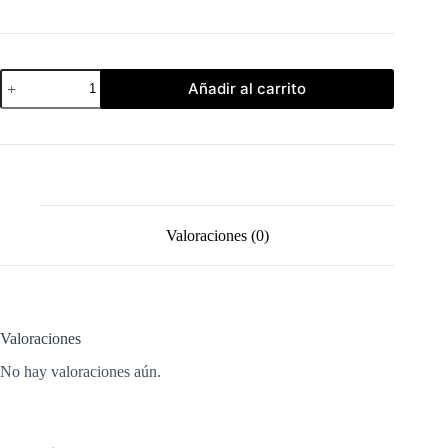
Todos
Añadir al carrito
Somos
Oro
-
Andrew
Maltes
·
José
Arturo
Torres
Valoraciones (0)
cantidad
Valoraciones
No hay valoraciones aún.